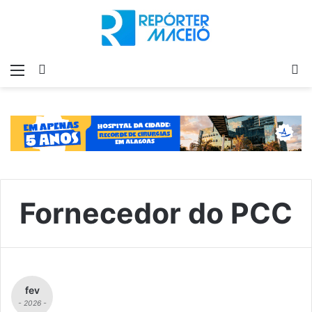
Menu
Switch
P
skin
p
Fornecedor do PCC
fev
- 2026 -