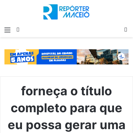
Menu
Switch
P
skin
p
forneça o título
completo para que
eu possa gerar uma