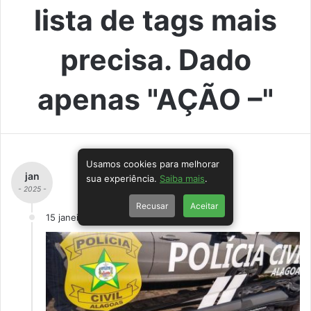
lista de tags mais
precisa. Dado
apenas "AÇÃO –"
Usamos cookies para melhorar
jan
sua experiência.
Saiba mais
.
- 2025 -
Recusar
Aceitar
15 janeiro