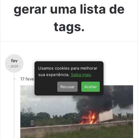
gerar uma lista de
tags.
fev
- 2025 -
Usamos cookies para melhorar
sua experiência.
Saiba mais
.
17 fevereiro
Recusar
Aceitar