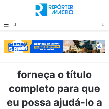
Menu
Switch
P
skin
p
forneça o título
completo para que
eu possa ajudá-lo a