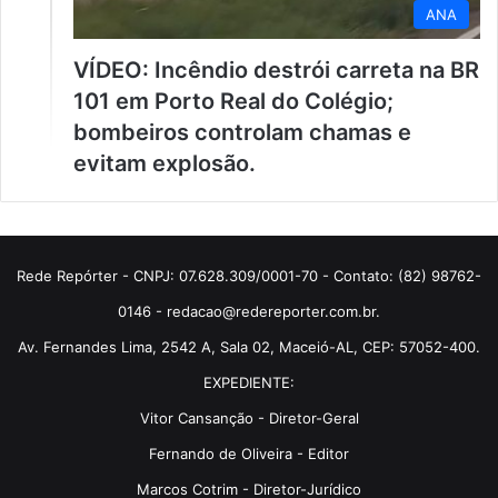
ANA
VÍDEO: Incêndio destrói carreta na BR
101 em Porto Real do Colégio;
bombeiros controlam chamas e
evitam explosão.
Rede Repórter - CNPJ: 07.628.309/0001-70 - Contato: (82) 98762-
0146 - redacao@redereporter.com.br.
Av. Fernandes Lima, 2542 A, Sala 02, Maceió-AL, CEP: 57052-400.
EXPEDIENTE:
Vitor Cansanção - Diretor-Geral
Fernando de Oliveira - Editor
Marcos Cotrim - Diretor-Jurídico