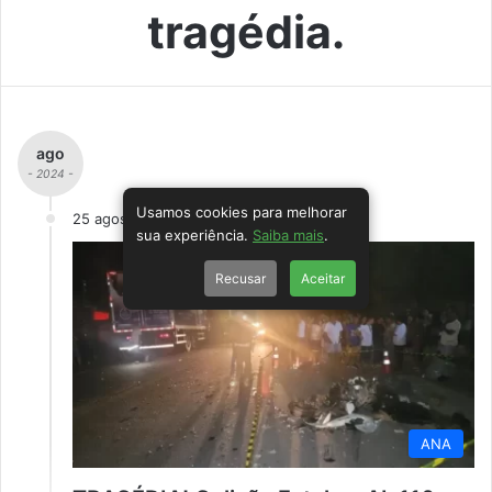
tragédia.
ago
- 2024 -
Usamos cookies para melhorar
25 agosto
sua experiência.
Saiba mais
.
Recusar
Aceitar
ANA