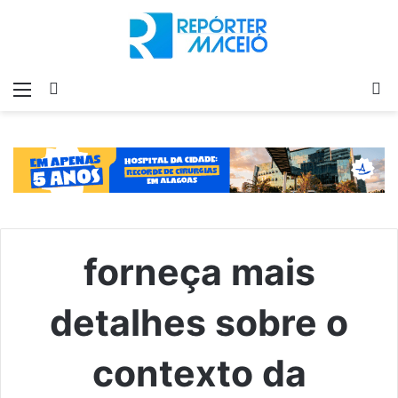
Menu
Switch
P
skin
p
forneça mais
detalhes sobre o
contexto da