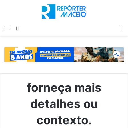
Menu
Switch
P
skin
p
forneça mais
detalhes ou
contexto.