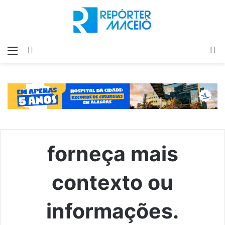
Menu
Switch
P
skin
p
forneça mais
contexto ou
informações.