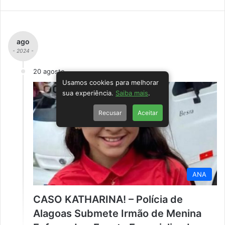
ago
- 2024 -
20 agosto
Usamos cookies para melhorar
sua experiência.
Saiba mais
.
Recusar
Aceitar
ANA
CASO KATHARINA! – Polícia de
Alagoas Submete Irmão de Menina