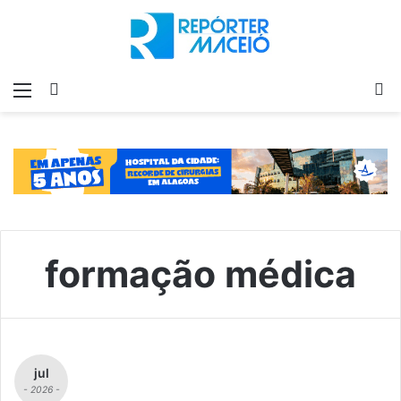
Menu
Switch
P
skin
p
formação médica
jul
- 2026 -