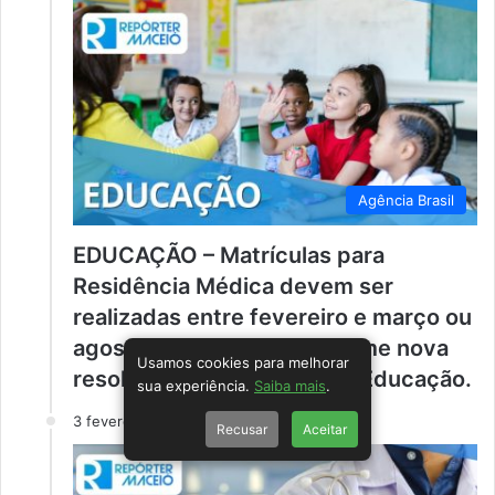
Agência Brasil
EDUCAÇÃO – Matrículas para
Residência Médica devem ser
realizadas entre fevereiro e março ou
agosto e setembro, conforme nova
Usamos cookies para melhorar
resolução do Ministério da Educação.
sua experiência.
Saiba mais
.
3 fevereiro
Recusar
Aceitar