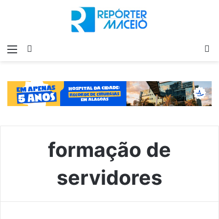
Menu
Switch
P
skin
p
formação de
servidores