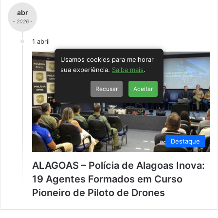
abr
- 2026 -
1 abril
Usamos cookies para melhorar
sua experiência.
Saiba mais
.
Recusar
Aceitar
Destaque
ALAGOAS – Polícia de Alagoas Inova:
19 Agentes Formados em Curso
Pioneiro de Piloto de Drones