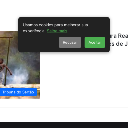
Usamos cookies para melhorar sua
experiência.
Saiba mais
.
Futebol Brasileiro: A Dura R
Recusar
Aceitar
Obrigação para Milhares de 
Tribuna do Sertão