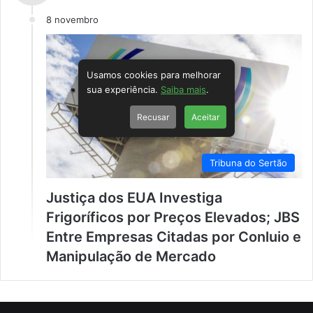
8 novembro
Usamos cookies para melhorar
sua experiência.
Saiba mais
.
Recusar
Aceitar
Tribuna do Sertão
Justiça dos EUA Investiga
Frigoríficos por Preços Elevados; JBS
Entre Empresas Citadas por Conluio e
Manipulação de Mercado