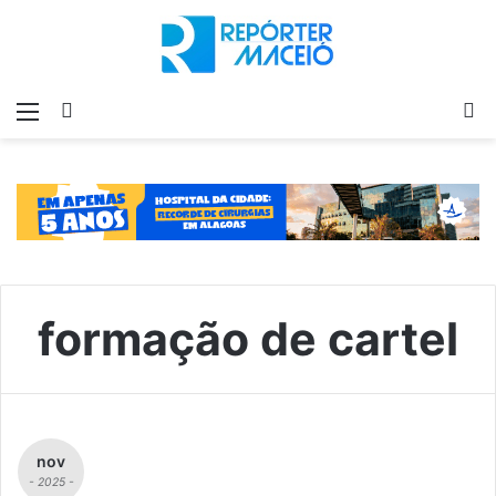
Menu
Switch
P
skin
p
formação de cartel
nov
- 2025 -