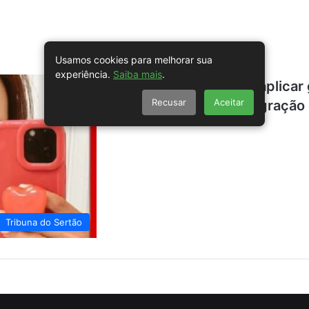
Usamos cookies para melhorar sua
experiência.
Saiba mais
.
Brasileira acusada de aplica
Recusar
Aceitar
falsa advogada de imigração 
Tribuna do Sertão