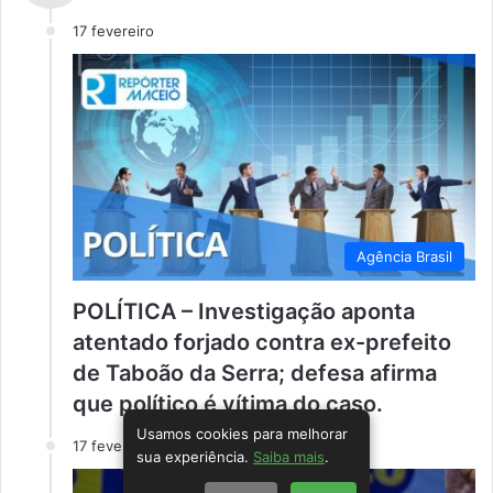
17 fevereiro
Agência Brasil
POLÍTICA – Investigação aponta
atentado forjado contra ex-prefeito
de Taboão da Serra; defesa afirma
que político é vítima do caso.
Usamos cookies para melhorar
17 fevereiro
sua experiência.
Saiba mais
.