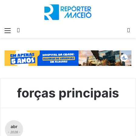
Menu
Switch
P
skin
p
forças principais
abr
- 2026 -