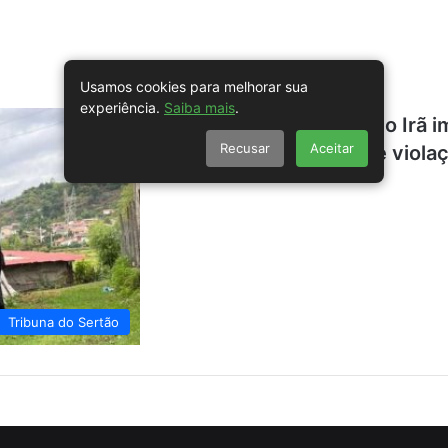
Usamos cookies para melhorar sua
experiência.
Saiba mais
.
Forças de segurança do Irã 
Recusar
Aceitar
Mahsa Amini, vítima de viola
Tribuna do Sertão