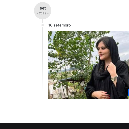
set
- 2023 -
16 setembro