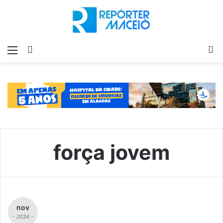
Menu
Switch
P
skin
p
força jovem
nov
- 2024 -