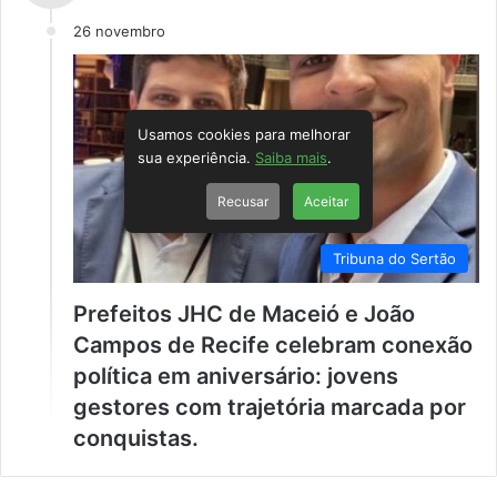
26 novembro
Usamos cookies para melhorar
sua experiência.
Saiba mais
.
Recusar
Aceitar
Tribuna do Sertão
Prefeitos JHC de Maceió e João
Campos de Recife celebram conexão
política em aniversário: jovens
gestores com trajetória marcada por
conquistas.