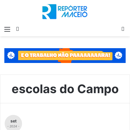
Menu
Switch
P
skin
p
escolas do Campo
set
- 2024 -