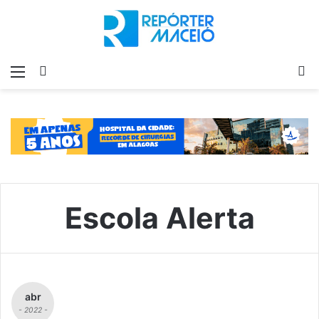
Menu
Switch
P
skin
p
Escola Alerta
abr
- 2022 -