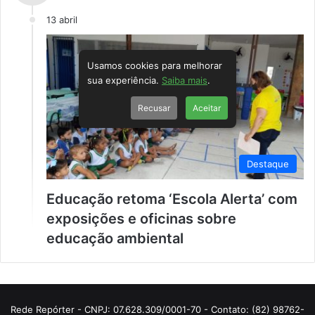
13 abril
Usamos cookies para melhorar
sua experiência.
Saiba mais
.
Recusar
Aceitar
Destaque
Educação retoma ‘Escola Alerta’ com
exposições e oficinas sobre
educação ambiental
Rede Repórter - CNPJ: 07.628.309/0001-70 - Contato: (82) 98762-