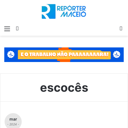
Menu
Switch
P
skin
p
escocês
mar
- 2024 -