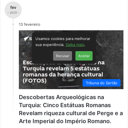
fev
- 2025 -
13 fevereiro
Usamos cookies para melhorar
sua experiência.
Saiba mais
.
Recusar
Aceitar
Tribuna do Sertão
Descobertas Arqueológicas na
Turquia: Cinco Estátuas Romanas
Revelam riqueza cultural de Perge e a
Arte Imperial do Império Romano.