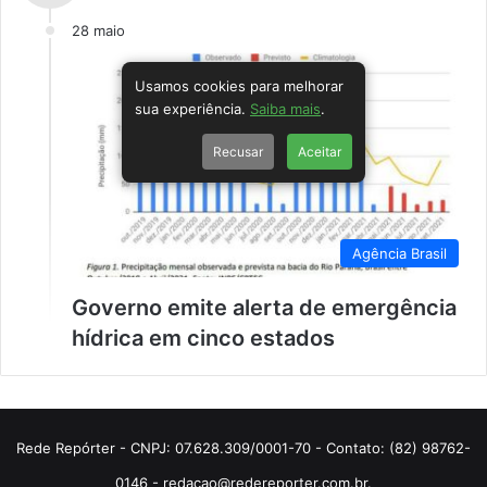
28 maio
Usamos cookies para melhorar
sua experiência.
Saiba mais
.
Recusar
Aceitar
Agência Brasil
Governo emite alerta de emergência
hídrica em cinco estados
Rede Repórter - CNPJ: 07.628.309/0001-70 - Contato: (82) 98762-
0146 - redacao@redereporter.com.br.