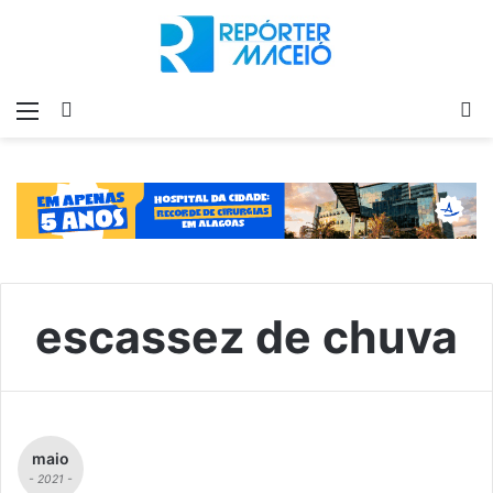
Menu
Switch
P
skin
p
escassez de chuva
maio
- 2021 -