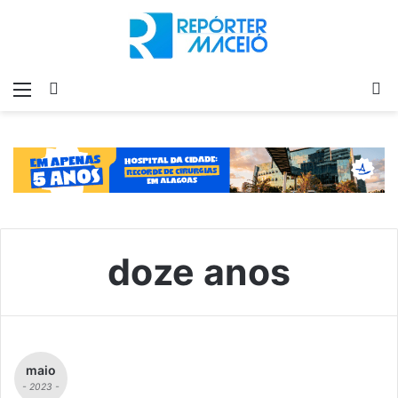
Menu
Switch
P
skin
p
doze anos
maio
- 2023 -