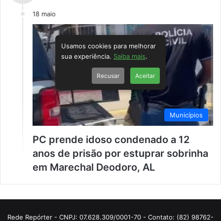
18 maio
Usamos cookies para melhorar
sua experiência.
Saiba mais
.
Recusar
Aceitar
Municípios
PC prende idoso condenado a 12
anos de prisão por estuprar sobrinha
em Marechal Deodoro, AL
Rede Repórter - CNPJ: 07.628.309/0001-70 - Contato: (82) 98762-