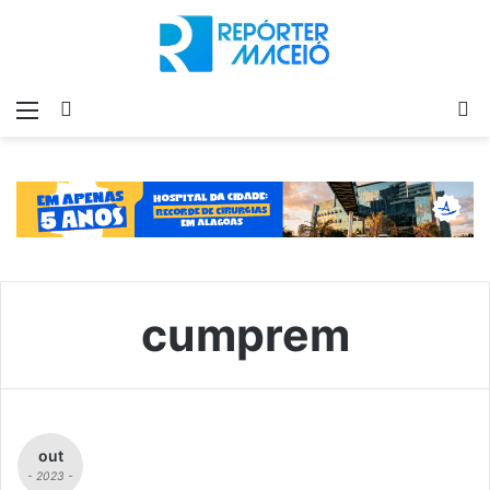
Menu
Switch
P
skin
p
cumprem
out
- 2023 -