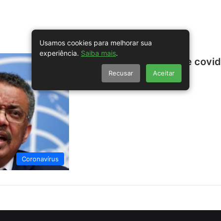
Usamos cookies para melhorar sua
experiência.
Saiba mais
.
Diretor da OMS diz que covid
Recusar
Aceitar
elevado
Coronavírus