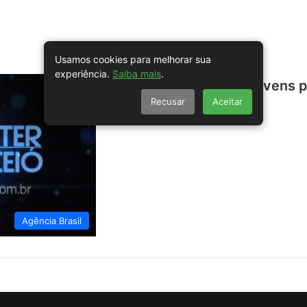
Usamos cookies para melhorar sua
experiência.
Saiba mais
.
Programa vai formar jovens 
Recusar
Aceitar
tecnológico
Agência Brasil