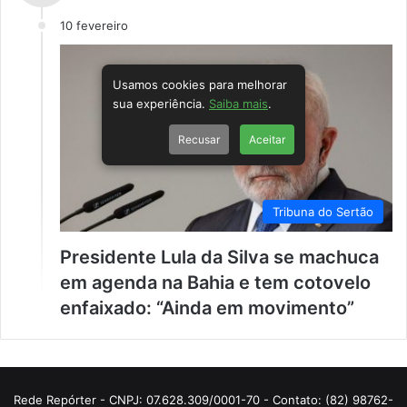
10 fevereiro
Usamos cookies para melhorar
sua experiência.
Saiba mais
.
Recusar
Aceitar
Tribuna do Sertão
Presidente Lula da Silva se machuca
em agenda na Bahia e tem cotovelo
enfaixado: “Ainda em movimento”
Rede Repórter - CNPJ: 07.628.309/0001-70 - Contato: (82) 98762-