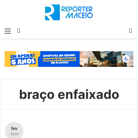
Menu
Switch
P
skin
p
braço enfaixado
fev
- 2025 -