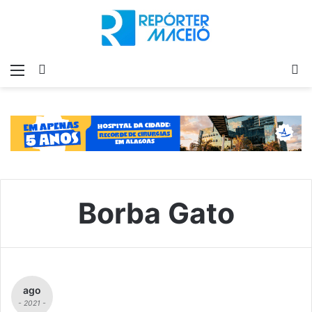
Menu
Switch
P
skin
p
Borba Gato
ago
- 2021 -