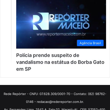
Agência Brasil
Polícia prende suspeito de
vandalismo na estátua do Borba Gato
em SP
Rede Repórter - CNPJ: 07.628.309/0001-70 - Contato: (82) 98762-
0146 - redacao@redereporter.com.br.
Av. Fernandes Lima, 2542 A, Sala 02, Maceió-AL, CEP: 57052-400.