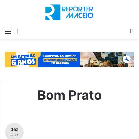
Menu
Switch
P
skin
p
Bom Prato
dez
- 2021 -