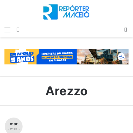
Menu
Switch
P
skin
p
Arezzo
mar
- 2024 -