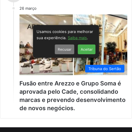
26 março
Usamos cookies para melhorar
sua experiência.
Saiba mais
.
Recusar
Aceitar
Tribuna do Sertão
Fusão entre Arezzo e Grupo Soma é
aprovada pelo Cade, consolidando
marcas e prevendo desenvolvimento
de novos negócios.