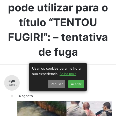
pode utilizar para o
título “TENTOU
FUGIR!”: – tentativa
de fuga
Usamos cookies para melhorar
sua experiência.
Saiba mais
.
ago
Recusar
Aceitar
- 2024 -
14 agosto