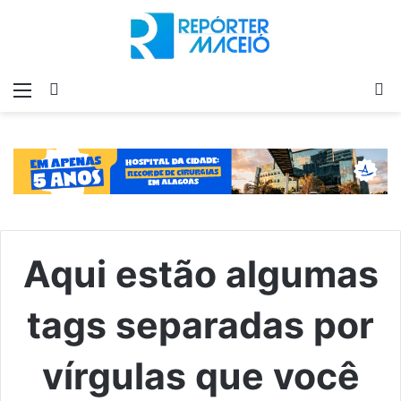
Menu
Switch
P
skin
p
Aqui estão algumas
tags separadas por
vírgulas que você