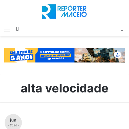
Menu
Switch
P
skin
p
alta velocidade
jun
- 2026 -