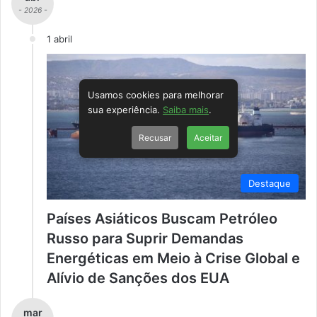
- 2026 -
1 abril
Usamos cookies para melhorar
sua experiência.
Saiba mais
.
Recusar
Aceitar
Destaque
Países Asiáticos Buscam Petróleo
Russo para Suprir Demandas
Energéticas em Meio à Crise Global e
Alívio de Sanções dos EUA
mar