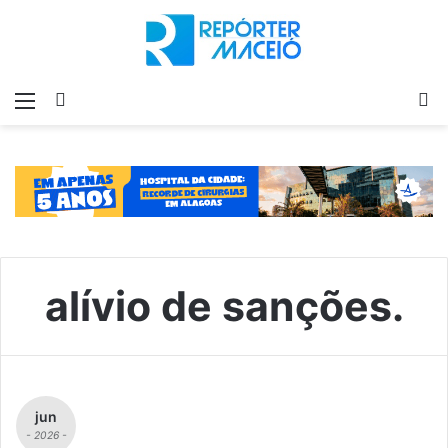
Menu
Switch
P
skin
p
alívio de sanções.
jun
- 2026 -