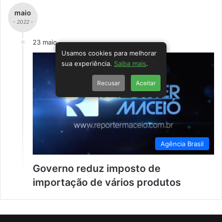
maio
- 2022 -
23 maio
Usamos cookies para melhorar
sua experiência.
Saiba mais
.
Recusar
Aceitar
Agência Brasil
Governo reduz imposto de
importação de vários produtos