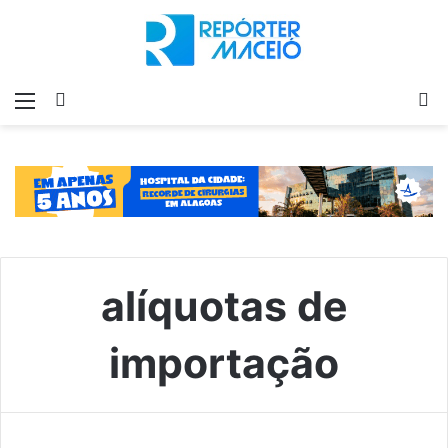
Menu
Switch
P
skin
p
alíquotas de
importação