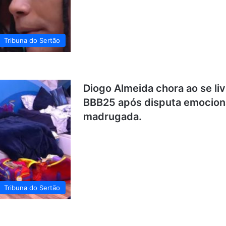
Tribuna do Sertão
Diogo Almeida chora ao se li
BBB25 após disputa emociona
madrugada.
Tribuna do Sertão