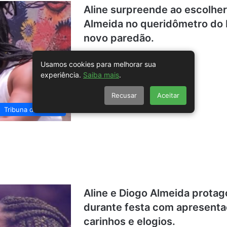
Aline surpreende ao escolher
Almeida no queridômetro do
novo paredão.
Usamos cookies para melhorar sua
experiência.
Saiba mais
.
Recusar
Aceitar
Tribuna do Sertão
Aline e Diogo Almeida protag
durante festa com apresenta
carinhos e elogios.