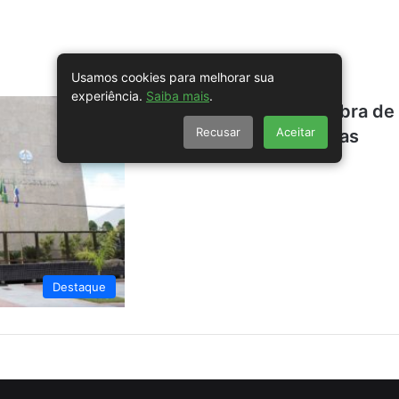
Usamos cookies para melhorar sua
experiência.
Saiba mais
.
Justiça determina quebra de 
Recusar
Aceitar
Campestre e produtoras
Destaque