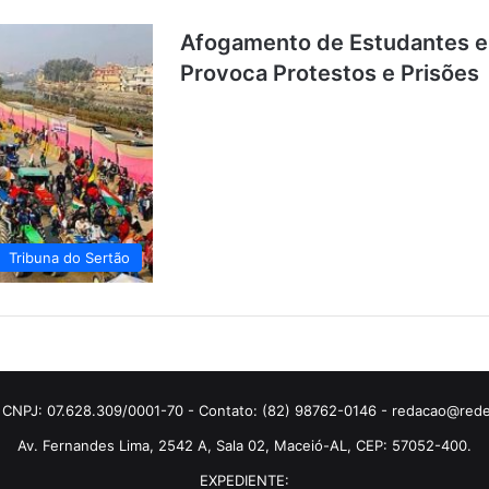
Afogamento de Estudantes em
Provoca Protestos e Prisões
Tribuna do Sertão
 CNPJ: 07.628.309/0001-70 - Contato: (82) 98762-0146 - redacao@rede
Av. Fernandes Lima, 2542 A, Sala 02, Maceió-AL, CEP: 57052-400.
EXPEDIENTE: