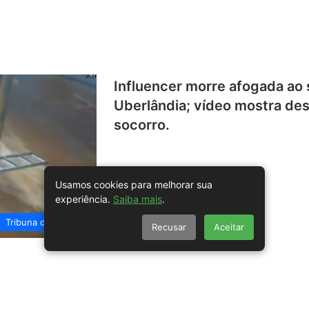
Influencer morre afogada ao 
Uberlândia; vídeo mostra des
socorro.
Usamos cookies para melhorar sua
experiência.
Saiba mais
.
Tribuna do Sertão
Recusar
Aceitar