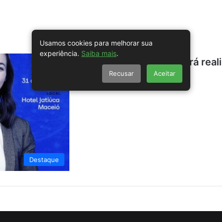
Usamos cookies para melhorar sua
experiência.
Saiba mais
.
4º Alagoas Meeting será real
Recusar
Aceitar
Destaque