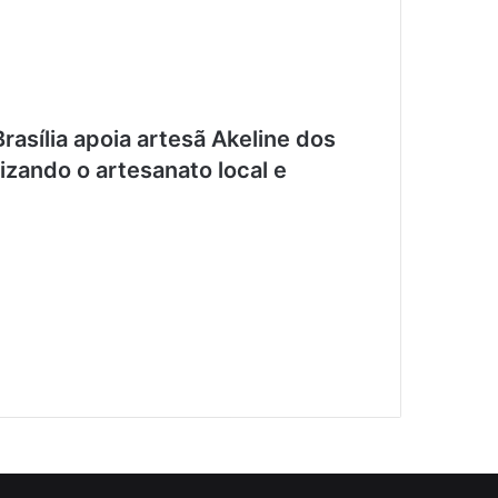
asília apoia artesã Akeline dos
izando o artesanato local e