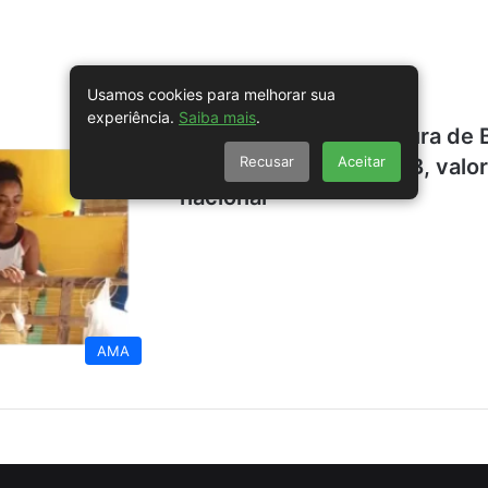
Usamos cookies para melhorar sua
experiência.
Saiba mais
.
MUNICIPIOS – Prefeitura de Br
Recusar
Aceitar
Santos em feira do PAB, valor
nacional
AMA