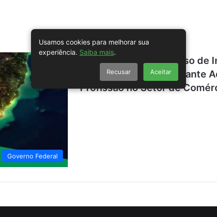
Usamos cookies para melhorar sua
experiência.
Saiba mais
.
BRASIL – Novo Processo de I
Recusar
Aceitar
Ajudantes de Despachante Ad
Profissão no Setor de Comérc
Governo Federal