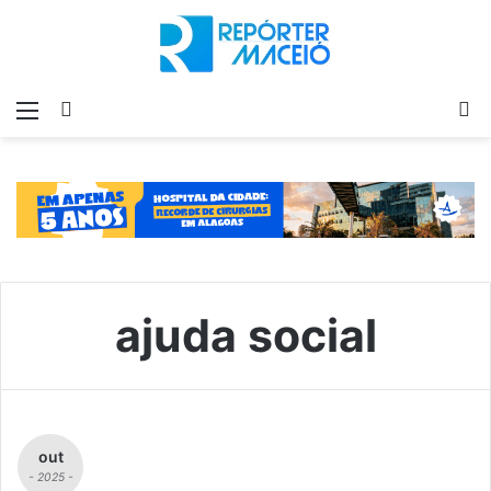
Menu
Switch
P
skin
p
ajuda social
out
- 2025 -