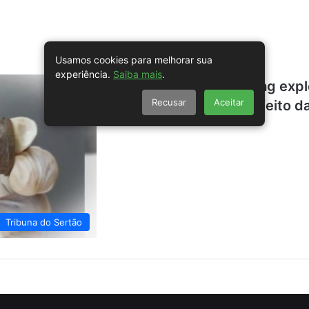
Usamos cookies para melhorar sua
experiência.
Saiba mais
.
Recall mundial de airbag expl
Recusar
Aceitar
Brasil afetados por defeito 
Tribuna do Sertão