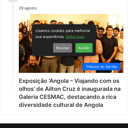
29 agosto
Usamos cookies para melhorar
sua experiência.
Saiba mais
.
Recusar
Aceitar
Tribuna do Sertão
Exposição ‘Angola – Viajando com os
olhos’ de Ailton Cruz é inaugurada na
Galeria CESMAC, destacando a rica
diversidade cultural de Angola