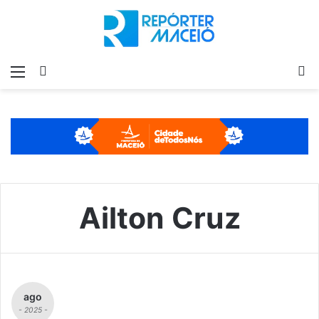
Menu
Switch
P
skin
p
Ailton Cruz
ago
- 2025 -