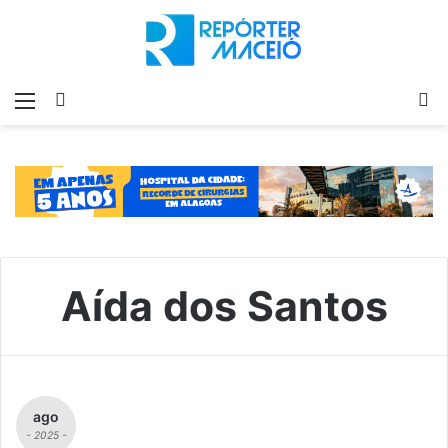
Menu
Switch
P
skin
p
Aída dos Santos
ago
- 2025 -