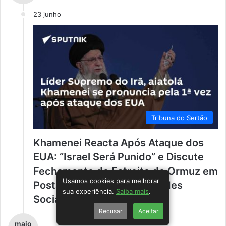
23 junho
Tribuna do Sertão
Khamenei Reacta Após Ataque dos
EUA: “Israel Será Punido” e Discute
Fechamento do Estreito de Ormuz em
Usamos cookies para melhorar
Postagem Polêmica nas Redes
sua experiência.
Saiba mais
.
Sociais.
Recusar
Aceitar
maio