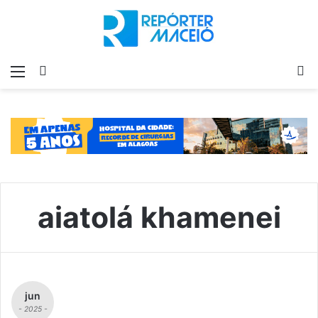
Menu
Switch
P
skin
p
aiatolá khamenei
jun
- 2025 -