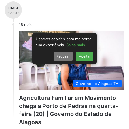
maio
- 2026 -
18 maio
Usamos cookies para melhorar
sua experiência.
Saiba mais
.
Recusar
Aceitar
Governo de Alagoas TV
Agricultura Familiar em Movimento
chega a Porto de Pedras na quarta-
feira (20) | Governo do Estado de
Alagoas