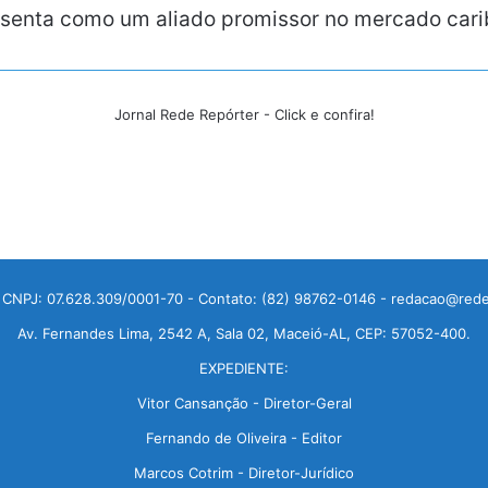
resenta como um aliado promissor no mercado car
Jornal Rede Repórter - Click e confira!
 CNPJ: 07.628.309/0001-70 - Contato: (82) 98762-0146 - redacao@rede
Av. Fernandes Lima, 2542 A, Sala 02, Maceió-AL, CEP: 57052-400.
EXPEDIENTE:
Vitor Cansanção - Diretor-Geral
Fernando de Oliveira - Editor
Marcos Cotrim - Diretor-Jurídico