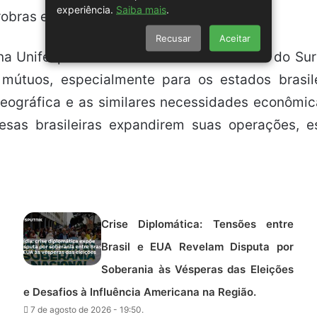
experiência.
Saiba mais
.
obras e a estatal surinamesa Staatsolie.
Recusar
Aceitar
 na Unifesp e autor do livro “Breve História do S
os mútuos, especialmente para os estados brasi
gráfica e as similares necessidades econômica
resas brasileiras expandirem suas operações, 
Crise Diplomática: Tensões entre
Brasil e EUA Revelam Disputa por
Soberania às Vésperas das Eleições
e Desafios à Influência Americana na Região.
7 de agosto de 2026 - 19:50.