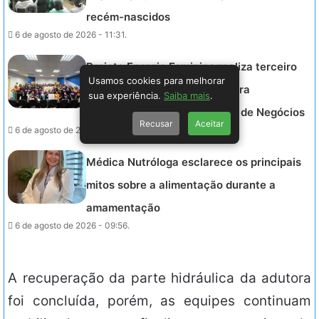
recém-nascidos
6 de agosto de 2026 - 11:31.
Projeto Energia Feminina realiza terceiro
Usamos cookies para melhorar
Encontro de Conexão e prepara
sua experiência.
Saiba mais
.
empreendedoras para a Feira de Negócios
Recusar
Aceitar
6 de agosto de 2026 - 10:06.
Médica Nutróloga esclarece os principais
mitos sobre a alimentação durante a
amamentação
6 de agosto de 2026 - 09:56.
A recuperação da parte hidráulica da adutora
foi concluída, porém, as equipes continuam