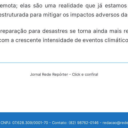
emota; elas são uma realidade que já estamos e
truturada para mitigar os impactos adversos das
preparação para desastres se torna ainda mais r
com a crescente intensidade de eventos climático
Jornal Rede Repórter - Click e confira!
 CNPJ: 07.628.309/0001-70 - Contato: (82) 98762-0146 - redacao@rede