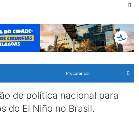
Sw
ski
Pro
por
 de política nacional para
s do El Niño no Brasil.