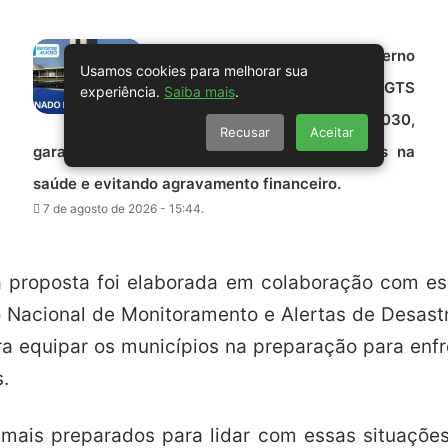
SENADO FEDERAL – Governo
Usamos cookies para melhorar sua
prorroga linha de crédito do FGTS
experiência.
Saiba mais
.
para santas casas até 2030,
Recusar
Aceitar
garantindo suporte a instituições filantrópicas na
saúde e evitando agravamento financeiro.
7 de agosto de 2026 - 15:44.
a proposta foi elaborada em colaboração com es
o Nacional de Monitoramento e Alertas de Desastr
a equipar os municípios na preparação para enfre
.
 mais preparados para lidar com essas situaçõ