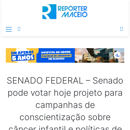
Menu
Switch
Pr
skin
po
SENADO FEDERAL – Senado
pode votar hoje projeto para
campanhas de
conscientização sobre
câncer infantil e políticas de