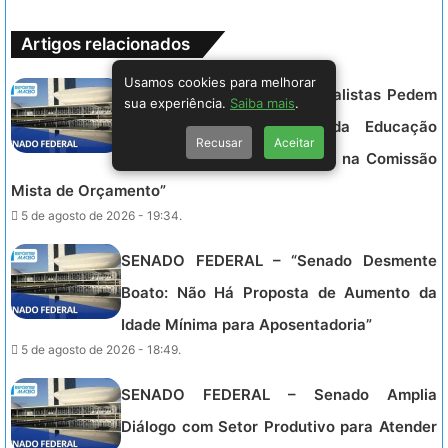
Artigos relacionados
Usamos cookies para melhorar
SENADO FEDERAL – “Especialistas Pedem
sua experiência.
Saiba mais
.
Aumento no Orçamento da Educação
Recusar
Aceitar
Infantil em Audiência Pública na Comissão
Mista de Orçamento”
5 de agosto de 2026 - 19:34.
SENADO FEDERAL – “Senado Desmente
Boato: Não Há Proposta de Aumento da
Idade Mínima para Aposentadoria”
5 de agosto de 2026 - 18:49.
SENADO FEDERAL – Senado Amplia
Diálogo com Setor Produtivo para Atender