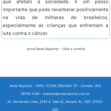
que afetam a sociedade. É um passo
importante que pode reverberar positivamente
na vida de milhares de brasileiros,
especialmente as crianças que enfrentam a
luta contra o câncer.
Jornal Rede Repórter - Click e confira!
Rede Repórter - CNPJ: 07.628.309/0001-70 - Contato: (82)
98762-0146 - redacao@redereporter.com.br.
Av. Fernandes Lima, 2542 A, Sala 02, Maceió-AL, CEP: 57052-
400.