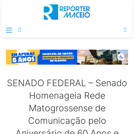
Menu
Switch
Pr
skin
po
SENADO FEDERAL – Senado
Homenageia Rede
Matogrossense de
Comunicação pelo
Aniversário de 60 Anos e