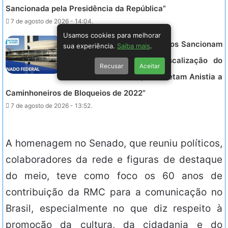
Sancionada pela Presidência da República”
7 de agosto de 2026 - 14:04.
Usamos cookies para melhorar
SENADO FEDERAL – “Governos Sancionam
sua experiência.
Saiba mais
.
Nova Lei que Fortalece Fiscalização do
Recusar
Aceitar
Piso Mínimo de Frete, mas Vetam Anistia a
Caminhoneiros de Bloqueios de 2022”
7 de agosto de 2026 - 13:52.
A homenagem no Senado, que reuniu políticos,
colaboradores da rede e figuras de destaque
do meio, teve como foco os 60 anos de
contribuição da RMC para a comunicação no
Brasil, especialmente no que diz respeito à
promoção da cultura, da cidadania e do