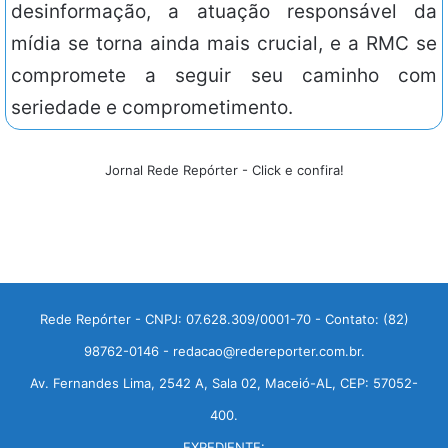
desinformação, a atuação responsável da
mídia se torna ainda mais crucial, e a RMC se
compromete a seguir seu caminho com
seriedade e comprometimento.
Jornal Rede Repórter - Click e confira!
Rede Repórter - CNPJ: 07.628.309/0001-70 - Contato: (82)
98762-0146 - redacao@redereporter.com.br.
Av. Fernandes Lima, 2542 A, Sala 02, Maceió-AL, CEP: 57052-
400.
EXPEDIENTE: