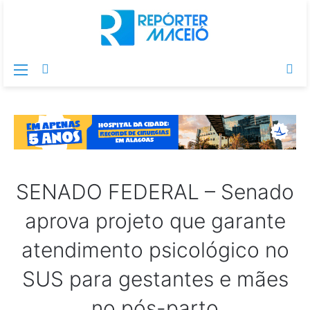
Menu
Switch
Pr
skin
po
SENADO FEDERAL – Senado
aprova projeto que garante
atendimento psicológico no
SUS para gestantes e mães
no pós-parto