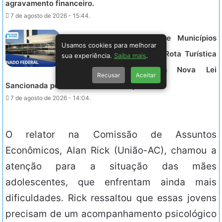
agravamento financeiro.
7 de agosto de 2026 - 15:44.
SENADO FEDERAL – “Vinte Municípios
Usamos cookies para melhorar
Gaúchos Agora Integram a Rota Turística
sua experiência.
Saiba mais
.
Vale da Felicidade com Nova Lei
Recusar
Aceitar
Sancionada pela Presidência da República”
7 de agosto de 2026 - 14:04.
O relator na Comissão de Assuntos
Econômicos, Alan Rick (União-AC), chamou a
atenção para a situação das mães
adolescentes, que enfrentam ainda mais
dificuldades. Rick ressaltou que essas jovens
precisam de um acompanhamento psicológico