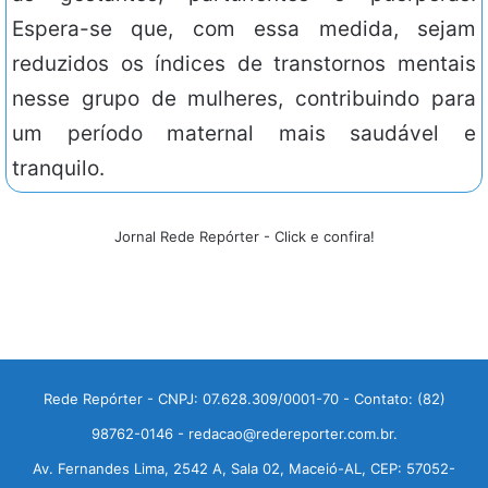
Espera-se que, com essa medida, sejam
reduzidos os índices de transtornos mentais
nesse grupo de mulheres, contribuindo para
um período maternal mais saudável e
tranquilo.
Jornal Rede Repórter - Click e confira!
Rede Repórter - CNPJ: 07.628.309/0001-70 - Contato: (82)
98762-0146 - redacao@redereporter.com.br.
Av. Fernandes Lima, 2542 A, Sala 02, Maceió-AL, CEP: 57052-